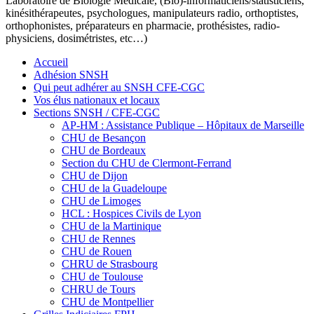
Laboratoire de Biologie Médicale, (Bio)-informaticiens/statisticiens,
kinésithérapeutes, psychologues, manipulateurs radio, orthoptistes,
orthophonistes, préparateurs en pharmacie, prothésistes, radio-
physiciens, dosimétristes, etc…)
Accueil
Adhésion SNSH
Qui peut adhérer au SNSH CFE-CGC
Vos élus nationaux et locaux
Sections SNSH / CFE-CGC
AP-HM : Assistance Publique – Hôpitaux de Marseille
CHU de Besançon
CHU de Bordeaux
Section du CHU de Clermont-Ferrand
CHU de Dijon
CHU de la Guadeloupe
CHU de Limoges
HCL : Hospices Civils de Lyon
CHU de la Martinique
CHU de Rennes
CHU de Rouen
CHRU de Strasbourg
CHU de Toulouse
CHRU de Tours
CHU de Montpellier