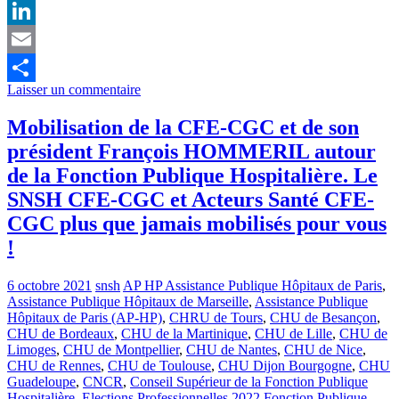
Facebook
LinkedIn
Email
Laisser un commentaire
Partager
Mobilisation de la CFE-CGC et de son
président François HOMMERIL autour
de la Fonction Publique Hospitalière. Le
SNSH CFE-CGC et Acteurs Santé CFE-
CGC plus que jamais mobilisés pour vous
!
6 octobre 2021
snsh
AP HP Assistance Publique Hôpitaux de Paris
,
Assistance Publique Hôpitaux de Marseille
,
Assistance Publique
Hôpitaux de Paris (AP-HP)
,
CHRU de Tours
,
CHU de Besançon
,
CHU de Bordeaux
,
CHU de la Martinique
,
CHU de Lille
,
CHU de
Limoges
,
CHU de Montpellier
,
CHU de Nantes
,
CHU de Nice
,
CHU de Rennes
,
CHU de Toulouse
,
CHU Dijon Bourgogne
,
CHU
Guadeloupe
,
CNCR
,
Conseil Supérieur de la Fonction Publique
Hospitalière
,
Elections Professionnelles 2022 Fonction Publique