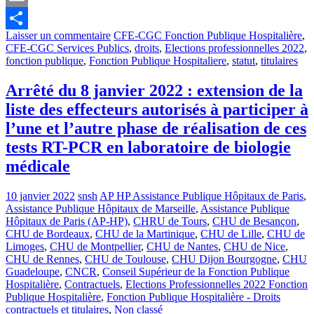
Email
Laisser un commentaire
CFE-CGC Fonction Publique Hospitalière
,
Partager
CFE-CGC Services Publics
,
droits
,
Elections professionnelles 2022
,
fonction publique
,
Fonction Publique Hospitaliere
,
statut
,
titulaires
Arrêté du 8 janvier 2022 : extension de la
liste des effecteurs autorisés à participer à
l’une et l’autre phase de réalisation de ces
tests RT-PCR en laboratoire de biologie
médicale
10 janvier 2022
snsh
AP HP Assistance Publique Hôpitaux de Paris
,
Assistance Publique Hôpitaux de Marseille
,
Assistance Publique
Hôpitaux de Paris (AP-HP)
,
CHRU de Tours
,
CHU de Besançon
,
CHU de Bordeaux
,
CHU de la Martinique
,
CHU de Lille
,
CHU de
Limoges
,
CHU de Montpellier
,
CHU de Nantes
,
CHU de Nice
,
CHU de Rennes
,
CHU de Toulouse
,
CHU Dijon Bourgogne
,
CHU
Guadeloupe
,
CNCR
,
Conseil Supérieur de la Fonction Publique
Hospitalière
,
Contractuels
,
Elections Professionnelles 2022 Fonction
Publique Hospitalière
,
Fonction Publique Hospitalière - Droits
contractuels et titulaires
,
Non classé