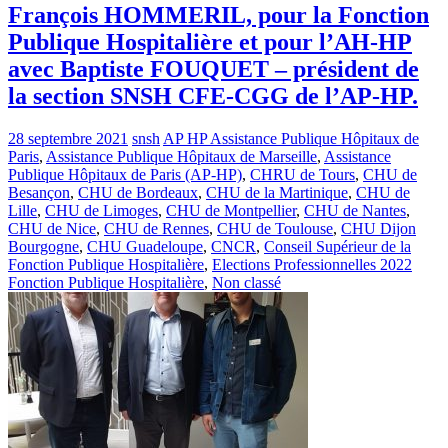
François HOMMERIL, pour la Fonction
Publique Hospitalière et pour l’AH-HP
avec Baptiste FOUQUET – président de
la section SNSH CFE-CGG de l’AP-HP.
28 septembre 2021
snsh
AP HP Assistance Publique Hôpitaux de
Paris
,
Assistance Publique Hôpitaux de Marseille
,
Assistance
Publique Hôpitaux de Paris (AP-HP)
,
CHRU de Tours
,
CHU de
Besançon
,
CHU de Bordeaux
,
CHU de la Martinique
,
CHU de
Lille
,
CHU de Limoges
,
CHU de Montpellier
,
CHU de Nantes
,
CHU de Nice
,
CHU de Rennes
,
CHU de Toulouse
,
CHU Dijon
Bourgogne
,
CHU Guadeloupe
,
CNCR
,
Conseil Supérieur de la
Fonction Publique Hospitalière
,
Elections Professionnelles 2022
Fonction Publique Hospitalière
,
Non classé