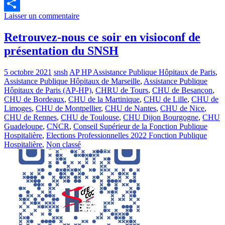
Email
Laisser un commentaire
Partager
Retrouvez-nous ce soir en visioconf de
présentation du SNSH
5 octobre 2021
snsh
AP HP Assistance Publique Hôpitaux de Paris
,
Assistance Publique Hôpitaux de Marseille
,
Assistance Publique
Hôpitaux de Paris (AP-HP)
,
CHRU de Tours
,
CHU de Besançon
,
CHU de Bordeaux
,
CHU de la Martinique
,
CHU de Lille
,
CHU de
Limoges
,
CHU de Montpellier
,
CHU de Nantes
,
CHU de Nice
,
CHU de Rennes
,
CHU de Toulouse
,
CHU Dijon Bourgogne
,
CHU
Guadeloupe
,
CNCR
,
Conseil Supérieur de la Fonction Publique
Hospitalière
,
Elections Professionnelles 2022 Fonction Publique
Hospitalière
,
Non classé