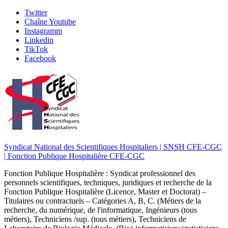
Skip
Twitter
to
Chaîne Youtube
content
Instagramm
Linkedin
TikTok
Facebook
Syndicat National des Scientifiques Hospitaliers | SNSH CFE-CGC
| Fonction Publique Hospitalière CFE-CGC
Fonction Publique Hospitalière : Syndicat professionnel des
personnels scientifiques, techniques, juridiques et recherche de la
Fonction Publique Hospitalière (Licence, Master et Doctorat) –
Titulaires ou contractuels – Catégories A, B, C. (Métiers de la
recherche, du numérique, de l'informatique, Ingénieurs (tous
métiers), Techniciens /sup. (tous métiers), Techniciens de