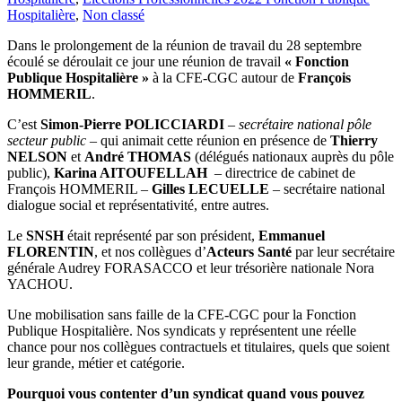
Hospitalière
,
Non classé
Dans le prolongement de la réunion de travail du 28 septembre
écoulé se déroulait ce jour une réunion de travail
« Fonction
Publique Hospitalière »
à la CFE-CGC autour de
François
HOMMERIL
.
C’est
Simon-Pierre POLICCIARDI
– secrétaire national pôle
secteur public –
qui animait cette réunion en présence de
Thierry
NELSON
et
André THOMAS
(délégués nationaux auprès du pôle
public),
Karina AITOUFELLAH
– directrice de cabinet de
François HOMMERIL –
Gilles LECUELLE
– secrétaire national
dialogue social et représentativité, entre autres.
Le
SNSH
était représenté par son président,
Emmanuel
FLORENTIN
, et nos collègues d’
Acteurs Santé
par leur secrétaire
générale Audrey FORASACCO et leur trésorière nationale Nora
YACHOU.
Une mobilisation sans faille de la CFE-CGC pour la Fonction
Publique Hospitalière. Nos syndicats y représentent une réelle
chance pour nos collègues contractuels et titulaires, quels que soient
leur grande, métier et catégorie.
Pourquoi vous contenter d’un syndicat quand vous pouvez