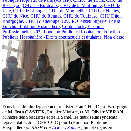
Publique Hôpitaux de Paris (AP-HP)
,
CHRU de Tours
,
CHU de
Besançon
,
CHU de Bordeaux
,
CHU de la Martinique
,
CHU de
Lille
,
CHU de Limoges
,
CHU de Montpellier
,
CHU de Nantes
,
CHU de Nice
,
CHU de Rennes
,
CHU de Toulouse
,
CHU Dijon
Bourgogne
,
CHU Guadeloupe
,
CNCR
,
Conseil Supérieur de la
Fonction Publique Hospitalière
,
Contractuels
,
Elections
Professionnelles 2022 Fonction Publique Hospitalière
,
Fonction
Publique Hospitalière - Droits contractuels et titulaires
,
Non classé
Dans le cadre du déplacement ministériel au CHU Dijon Bourgogne
de
M. Jean CASTEX
, Premier Ministre, et
M. Olivier VERAN
,
Ministre des Solidarités et de la Santé, les deux seuls syndicats
représentatifs de la CFE-CGC pour la Fonction Publique
Hospitalière
(le SNSH et «
Acteurs Santé
« )
ont été reçus en