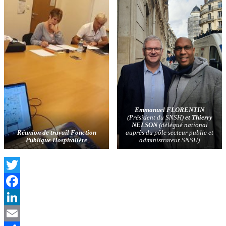
Emmanuel FLORENTIN
(Président du SNSH)
et Thierry
NELSON
(délégué national
Réunion de travail Fonction
auprès du pôle secteur public et
Publique Hospitalière
administrateur SNSH)
Twitter
Facebook
LinkedIn