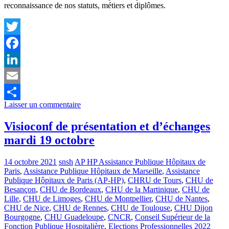
reconnaissance de nos statuts, métiers et diplômes.
Twitter
Facebook
LinkedIn
Email
Laisser un commentaire
Partager
Visioconf de présentation et d’échanges
mardi 19 octobre
14 octobre 2021
snsh
AP HP Assistance Publique Hôpitaux de
Paris
,
Assistance Publique Hôpitaux de Marseille
,
Assistance
Publique Hôpitaux de Paris (AP-HP)
,
CHRU de Tours
,
CHU de
Besançon
,
CHU de Bordeaux
,
CHU de la Martinique
,
CHU de
Lille
,
CHU de Limoges
,
CHU de Montpellier
,
CHU de Nantes
,
CHU de Nice
,
CHU de Rennes
,
CHU de Toulouse
,
CHU Dijon
Bourgogne
,
CHU Guadeloupe
,
CNCR
,
Conseil Supérieur de la
Fonction Publique Hospitalière
,
Elections Professionnelles 2022