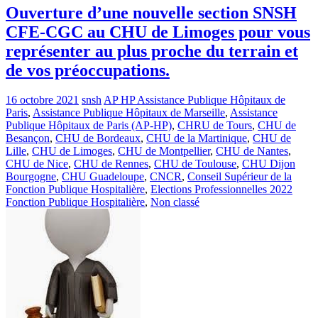
Ouverture d’une nouvelle section SNSH
CFE-CGC au CHU de Limoges pour vous
représenter au plus proche du terrain et
de vos préoccupations.
16 octobre 2021
snsh
AP HP Assistance Publique Hôpitaux de
Paris
,
Assistance Publique Hôpitaux de Marseille
,
Assistance
Publique Hôpitaux de Paris (AP-HP)
,
CHRU de Tours
,
CHU de
Besançon
,
CHU de Bordeaux
,
CHU de la Martinique
,
CHU de
Lille
,
CHU de Limoges
,
CHU de Montpellier
,
CHU de Nantes
,
CHU de Nice
,
CHU de Rennes
,
CHU de Toulouse
,
CHU Dijon
Bourgogne
,
CHU Guadeloupe
,
CNCR
,
Conseil Supérieur de la
Fonction Publique Hospitalière
,
Elections Professionnelles 2022
Fonction Publique Hospitalière
,
Non classé