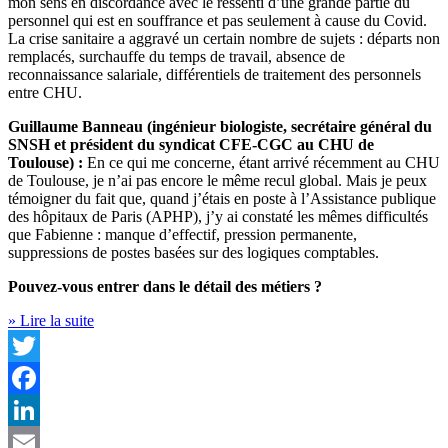
mon sens en discordance avec le ressenti d’une grande partie du
personnel qui est en souffrance et pas seulement à cause du Covid.
La crise sanitaire a aggravé un certain nombre de sujets : départs non
remplacés, surchauffe du temps de travail, absence de
reconnaissance salariale, différentiels de traitement des personnels
entre CHU.
Guillaume Banneau (ingénieur biologiste, secrétaire général du
SNSH et président du syndicat CFE-CGC au CHU de
Toulouse) :
En ce qui me concerne, étant arrivé récemment au CHU
de Toulouse, je n’ai pas encore le même recul global. Mais je peux
témoigner du fait que, quand j’étais en poste à l’Assistance publique
des hôpitaux de Paris (APHP), j’y ai constaté les mêmes difficultés
que Fabienne : manque d’effectif, pression permanente,
suppressions de postes basées sur des logiques comptables.
Pouvez-vous entrer dans le détail des métiers ?
» Lire la suite
Twitter
Facebook
LinkedIn