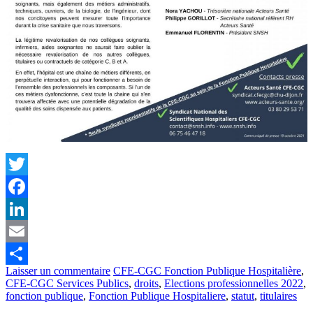
Twitter
Facebook
LinkedIn
Email
Laisser un commentaire
CFE-CGC Fonction Publique Hospitalière
,
Partager
CFE-CGC Services Publics
,
droits
,
Elections professionnelles 2022
,
fonction publique
,
Fonction Publique Hospitaliere
,
statut
,
titulaires