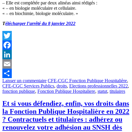
– Elle est complétée par deux alinéas ainsi rédigés :
« – en biologie moléculaire et cellulaire.
« – en biochimie, biologie moléculaire. »
T
élécharger l’arrêté du 8 janvier 2022
Twitter
Facebook
LinkedIn
Email
Laisser un commentaire
CFE-CGC Fonction Publique Hospitalière
,
Partager
CFE-CGC Services Publics
,
droits
,
Elections professionnelles 2022
,
fonction publique
,
Fonction Publique Hospitaliere
,
statut
,
titulaires
Et si vous défendiez, enfin, vos droits dans
la Fonction Publique Hospitalière en 2022
? Contractuels et titulaires : adhérez ou
renouvelez votre adhésion au SNSH dès