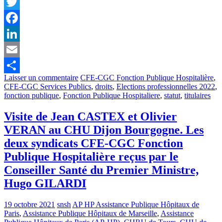
Twitter
Facebook
LinkedIn
Email
Laisser un commentaire
CFE-CGC Fonction Publique Hospitalière
,
Partager
CFE-CGC Services Publics
,
droits
,
Elections professionnelles 2022
,
fonction publique
,
Fonction Publique Hospitaliere
,
statut
,
titulaires
Visite de Jean CASTEX et Olivier
VERAN au CHU Dijon Bourgogne. Les
deux syndicats CFE-CGC Fonction
Publique Hospitalière reçus par le
Conseiller Santé du Premier Ministre,
Hugo GILARDI
19 octobre 2021
snsh
AP HP Assistance Publique Hôpitaux de
Paris
,
Assistance Publique Hôpitaux de Marseille
,
Assistance