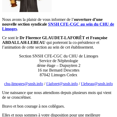
Nous avons la plaisir de vous informer de l’
ouverture d’une
nouvelle section syndicale
SNSH CFE-CGC au sein du CHU de
Limoges
.
Ce sont le
Dr Florence GLAUDET-LAFORÊT et Françoise
ABDALLAH-LEBEAU
qui porteront la co-présidence et
l’animation de cette section au sein de cet établissement.
Section SNSH CFE-CGC du CHU de Limoges
Service de Néphrologie
4ème étage – Dupuytren 2
16 rue Bernard Descottes
87042 Limoges Cedex
chu-limoges@snsh.info
/
f.laforet@snsh.info
/
f.lebeau@snsh.info
Une naissance que nous attendions depuis plusieurs mois qui vient
de se croncrétiser.
Bravo et bon courage à nos collègues.
Elles et nous sommes à votre disposition pour une meilleure