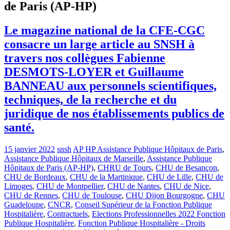
de Paris (AP-HP)
Le magazine national de la CFE-CGC
consacre un large article au SNSH à
travers nos collègues Fabienne
DESMOTS-LOYER et Guillaume
BANNEAU aux personnels scientifiques,
techniques, de la recherche et du
juridique de nos établissements publics de
santé.
15 janvier 2022
snsh
AP HP Assistance Publique Hôpitaux de Paris
,
Assistance Publique Hôpitaux de Marseille
,
Assistance Publique
Hôpitaux de Paris (AP-HP)
,
CHRU de Tours
,
CHU de Besançon
,
CHU de Bordeaux
,
CHU de la Martinique
,
CHU de Lille
,
CHU de
Limoges
,
CHU de Montpellier
,
CHU de Nantes
,
CHU de Nice
,
CHU de Rennes
,
CHU de Toulouse
,
CHU Dijon Bourgogne
,
CHU
Guadeloupe
,
CNCR
,
Conseil Supérieur de la Fonction Publique
Hospitalière
,
Contractuels
,
Elections Professionnelles 2022 Fonction
Publique Hospitalière
,
Fonction Publique Hospitalière - Droits