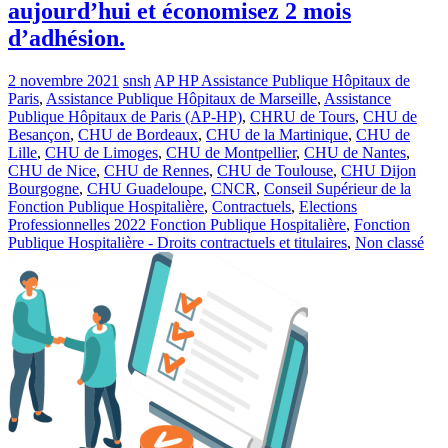
aujourd’hui et économisez 2 mois
d’adhésion.
2 novembre 2021
snsh
AP HP Assistance Publique Hôpitaux de
Paris
,
Assistance Publique Hôpitaux de Marseille
,
Assistance
Publique Hôpitaux de Paris (AP-HP)
,
CHRU de Tours
,
CHU de
Besançon
,
CHU de Bordeaux
,
CHU de la Martinique
,
CHU de
Lille
,
CHU de Limoges
,
CHU de Montpellier
,
CHU de Nantes
,
CHU de Nice
,
CHU de Rennes
,
CHU de Toulouse
,
CHU Dijon
Bourgogne
,
CHU Guadeloupe
,
CNCR
,
Conseil Supérieur de la
Fonction Publique Hospitalière
,
Contractuels
,
Elections
Professionnelles 2022 Fonction Publique Hospitalière
,
Fonction
Publique Hospitalière - Droits contractuels et titulaires
,
Non classé