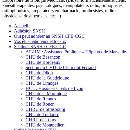
Laboratoire de Biologie Médicale, (Bio)-informaticiens/statisticiens,
kinésithérapeutes, psychologues, manipulateurs radio, orthoptistes,
orthophonistes, préparateurs en pharmacie, prothésistes, radio-
physiciens, dosimétristes, etc…)
Accueil
Adhésion SNSH
Qui peut adhérer au SNSH CFE-CGC
Vos élus nationaux et locaux
Sections SNSH / CFE-CGC
AP-HM : Assistance Publique – Hôpitaux de Marseille
CHU de Besançon
CHU de Bordeaux
Section du CHU de Clermont-Ferrand
CHU de Dijon
CHU de la Guadeloupe
CHU de Limoges
HCL : Hospices Civils de Lyon
CHU de la Martinique
CHU de Rennes
CHU de Rouen
CHRU de Strasbourg
CHU de Toulouse
CHRU de Tours
CHU de Montpellier