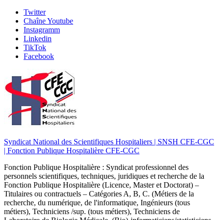
Skip
Twitter
to
Chaîne Youtube
content
Instagramm
Linkedin
TikTok
Facebook
Syndicat National des Scientifiques Hospitaliers | SNSH CFE-CGC
| Fonction Publique Hospitalière CFE-CGC
Fonction Publique Hospitalière : Syndicat professionnel des
personnels scientifiques, techniques, juridiques et recherche de la
Fonction Publique Hospitalière (Licence, Master et Doctorat) –
Titulaires ou contractuels – Catégories A, B, C. (Métiers de la
recherche, du numérique, de l'informatique, Ingénieurs (tous
métiers), Techniciens /sup. (tous métiers), Techniciens de