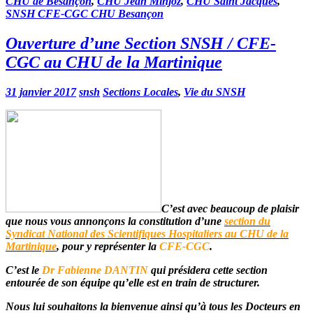
CHU de Besançon
,
CHU Jean Minjoz
,
CHU Saint Jacques
,
SNSH CFE-CGC CHU Besançon
Ouverture d’une Section SNSH / CFE-
CGC au CHU de la Martinique
31 janvier 2017
snsh
Sections Locales
,
Vie du SNSH
C’est avec beaucoup de plaisir
que nous vous annonçons la constitution d’une
section du
Syndicat National des Scientifiques Hospitaliers au CHU de la
Martinique
, pour y représenter la
CFE-CGC
.
C’est le
Dr Fabienne DANTIN
qui présidera cette section
entourée de son équipe qu’elle est en train de structurer.
Nous lui souhaitons la bienvenue ainsi qu’à tous les Docteurs en