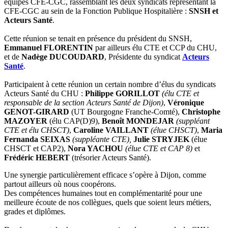
équipes CFE-CGC, rassemblant les deux syndicats représentant la
CFE-CGC au sein de la Fonction Publique Hospitalière :
SNSH et
Acteurs Santé
.
Cette réunion se tenait en présence du président du SNSH,
Emmanuel FLORENTIN
par ailleurs élu CTE et CCP du CHU,
et de
Nadège DUCOUDARD
, Présidente du syndicat
Acteurs
Santé
.
Participaient à cette réunion un certain nombre d’élus du syndicats
Acteurs Santé du CHU :
Philippe GORILLOT
(élu CTE et
responsable de la section Acteurs Santé de Dijon)
,
Véronique
GENOT-GIRARD
(UT Bourgogne Franche-Comté),
Christophe
MAZOYER
(élu CAP(D)9),
Benoît MONDEJAR
(suppléant
CTE et élu CHSCT)
,
Caroline VAILLANT
(élue CHSCT)
,
Maria
Fernanda SEIXAS
(suppléante CTE),
Julie STRYJEK
(élue
CHSCT et CAP2),
Nora YACHOU
(élue CTE et CAP 8)
et
Frédéric HEBERT
(trésorier Acteurs Santé).
Une synergie particulièrement efficace s’opère à Dijon, comme
partout ailleurs où nous coopérons.
Des compétences humaines tout en complémentarité pour une
meilleure écoute de nos collègues, quels que soient leurs métiers,
grades et diplômes.