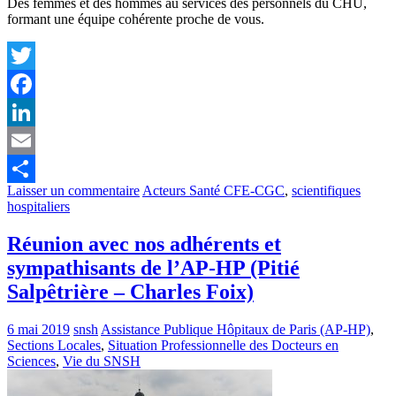
Des femmes et des hommes au services des personnels du CHU,
formant une équipe cohérente proche de vous.
Twitter
Facebook
LinkedIn
Email
Laisser un commentaire
Acteurs Santé CFE-CGC
,
scientifiques
Partager
hospitaliers
Réunion avec nos adhérents et
sympathisants de l’AP-HP (Pitié
Salpêtrière – Charles Foix)
6 mai 2019
snsh
Assistance Publique Hôpitaux de Paris (AP-HP)
,
Sections Locales
,
Situation Professionnelle des Docteurs en
Sciences
,
Vie du SNSH