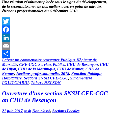
Une réunion résolument placée sous le signe du développement,
de la reconnaissance de nos métiers avec en point de mire les
élections professionnelles du 6 décembre 2018
.
Twitter
Facebook
LinkedIn
Email
Laisser un commentaire
Assistance Publique Hôpitaux de
Partager
Marseille
,
CFE-CGC Services Publics
,
CHU de Besançon
,
CHU
de Dijon
,
CHU de la Martinique
,
CHU de Nantes
,
CHU de
Rennes
,
élections professionnnelles 2018
,
Fonction Publique
Hospitaliere
,
Sections SNSH CFE-CGC
,
Simon-Pierre
POLICCIARDI
,
Thierry NELSON
Ouverture d’une section SNSH CFE-CGC
au CHU de Besançon
21 juin 2017
snsh
Non classé
,
Sections Locales