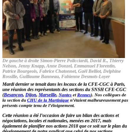
De gauche à droite Simon-Pierre Policciardi, David R., Thierry
Nelson, Jenny Knapp, Anne Donzel, Emmanuel Florentin,
Patrice Bourgeois, Fabrice Chatonnet, Gaël Belliot, Delphine
Rossille, Guillaume Banneau, Fabienne Desmots-Loyer
Mardi dernier se tenait dans les locaux de la
CFE-CGC
à Paris,
une réunion des représentants des sections du SNSH CFE-CGC
(
Besançon
,
Dijon
,
Marseille
,
Nantes
et
Rennes
). Nos collègues de
la section du
CHU de la Martinique
n’étaient malheureusement pas
présents compte tenu de l’éloignement.
Cette réunion a été l’occasion de faire un bilan des actions et
négociations, locales et nationales, menées en 2017, mais
également de planifier nos actions 2018 que ce soit sur le plan du
développement de notre syndicat que celui de nos sections.