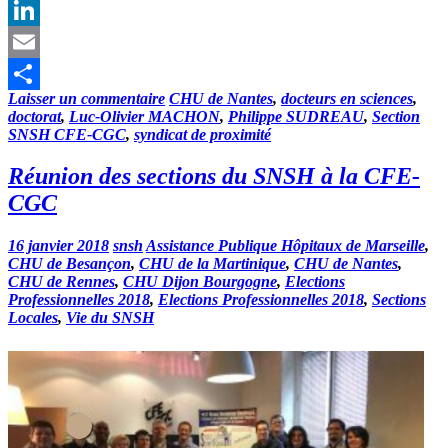
Facebook
LinkedIn
Email
Laisser un commentaire
CHU de Nantes
,
docteurs en sciences
,
Partager
doctorat
,
Luc-Olivier MACHON
,
Philippe SUDREAU
,
Section
SNSH CFE-CGC
,
syndicat de proximité
Réunion des sections du SNSH à la CFE-
CGC
16 janvier 2018
snsh
Assistance Publique Hôpitaux de Marseille
,
CHU de Besançon
,
CHU de la Martinique
,
CHU de Nantes
,
CHU de Rennes
,
CHU Dijon Bourgogne
,
Elections
Professionnelles 2018
,
Elections Professionnelles 2018
,
Sections
Locales
,
Vie du SNSH