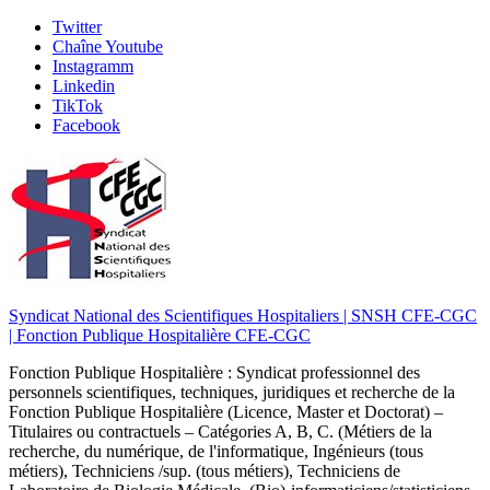
Skip
Twitter
to
Chaîne Youtube
content
Instagramm
Linkedin
TikTok
Facebook
Syndicat National des Scientifiques Hospitaliers | SNSH CFE-CGC
| Fonction Publique Hospitalière CFE-CGC
Fonction Publique Hospitalière : Syndicat professionnel des
personnels scientifiques, techniques, juridiques et recherche de la
Fonction Publique Hospitalière (Licence, Master et Doctorat) –
Titulaires ou contractuels – Catégories A, B, C. (Métiers de la
recherche, du numérique, de l'informatique, Ingénieurs (tous
métiers), Techniciens /sup. (tous métiers), Techniciens de