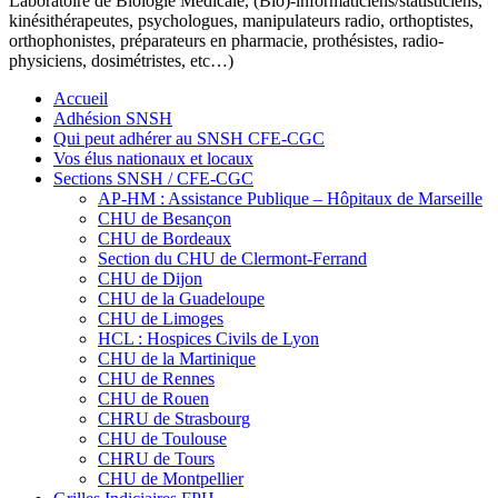
Laboratoire de Biologie Médicale, (Bio)-informaticiens/statisticiens,
kinésithérapeutes, psychologues, manipulateurs radio, orthoptistes,
orthophonistes, préparateurs en pharmacie, prothésistes, radio-
physiciens, dosimétristes, etc…)
Accueil
Adhésion SNSH
Qui peut adhérer au SNSH CFE-CGC
Vos élus nationaux et locaux
Sections SNSH / CFE-CGC
AP-HM : Assistance Publique – Hôpitaux de Marseille
CHU de Besançon
CHU de Bordeaux
Section du CHU de Clermont-Ferrand
CHU de Dijon
CHU de la Guadeloupe
CHU de Limoges
HCL : Hospices Civils de Lyon
CHU de la Martinique
CHU de Rennes
CHU de Rouen
CHRU de Strasbourg
CHU de Toulouse
CHRU de Tours
CHU de Montpellier