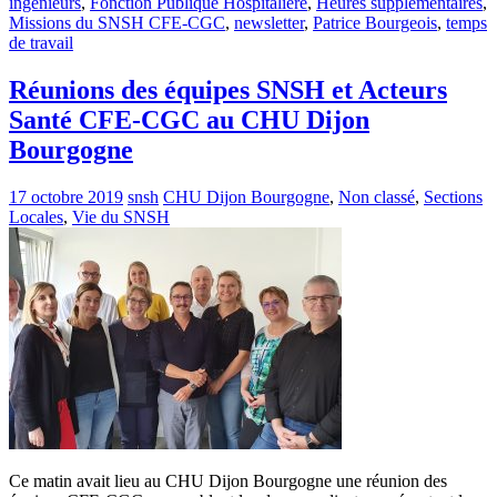
ingénieurs
,
Fonction Publique Hospitaliere
,
Heures supplementaires
,
Missions du SNSH CFE-CGC
,
newsletter
,
Patrice Bourgeois
,
temps
de travail
Réunions des équipes SNSH et Acteurs
Santé CFE-CGC au CHU Dijon
Bourgogne
17 octobre 2019
snsh
CHU Dijon Bourgogne
,
Non classé
,
Sections
Locales
,
Vie du SNSH
Ce matin avait lieu au CHU Dijon Bourgogne une réunion des