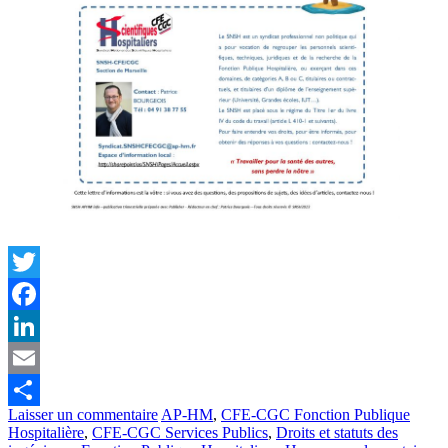
Twitter
Facebook
LinkedIn
Email
Laisser un commentaire
AP-HM
,
CFE-CGC Fonction Publique
Partager
Hospitalière
,
CFE-CGC Services Publics
,
Droits et statuts des