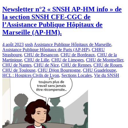
Newsletter n°2 « SNSH AP-HM info » de
la section SNSH CFE-CGC de
l’Assistance Publique Hôpitaux de
Marseille (AP-HM).
4 août 2023
snsh
Assistance Publique Hôpitaux de Marseille
,
Assistance Publique Hôpitaux de Paris (AP-HP)
,
CHRU
Strasbourg
,
CHU de Besançon
,
CHU de Bordeaux
,
CHU de la
Martinique
,
CHU de Lille
,
CHU de Limoges
,
CHU de Montpellier
,
CHU de Nantes
,
CHU de Nice
,
CHU de Rennes
,
CHU de Rouen
,
CHU de Toulouse
,
CHU Dijon Bourgogne
,
CHU Guadeloupe
,
HCL : Hospices Civils de Lyon
,
Sections Locales
,
Vie du SNSH