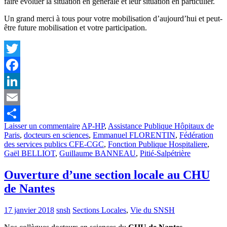
faire évoluer la situation en générale et leur situation en particulier.
Un grand merci à tous pour votre mobilisation d’aujourd’hui et peut-
être future mobilisation et votre participation.
Twitter
Facebook
LinkedIn
Email
Laisser un commentaire
AP-HP
,
Assistance Publique Hôpitaux de
Partager
Paris
,
docteurs en sciences
,
Emmanuel FLORENTIN
,
Fédération
des services publics CFE-CGC
,
Fonction Publique Hospitaliere
,
Gaël BELLIOT
,
Guillaume BANNEAU
,
Pitié-Salpétrière
Ouverture d’une section locale au CHU
de Nantes
17 janvier 2018
snsh
Sections Locales
,
Vie du SNSH