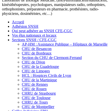
Laboratoire de Biologie Médicale, (Bio)-informaticiens/statisticiens,
kinésithérapeutes, psychologues, manipulateurs radio, orthoptistes,
orthophonistes, préparateurs en pharmacie, prothésistes, radio-
physiciens, dosimétristes, etc…)
Accueil
Adhésion SNSH
Qui peut adhérer au SNSH CFE-CGC
Vos élus nationaux et locaux
Sections SNSH / CFE-CGC
AP-HM : Assistance Publique – Hôpitaux de Marseille
CHU de Besançon
CHU de Bordeaux
Section du CHU de Clermont-Ferrand
CHU de Dijon
CHU de la Guadeloupe
CHU de Limoges
HCL : Hospices Civils de Lyon
CHU de la Martinique
CHU de Rennes
CHU de Rouen
CHRU de Strasbourg
CHU de Toulouse
CHRU de Tours
CHU de Montpellier