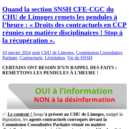
Quand la section SNSH CFE-CGC du
CHU de Limoges remets les pendules à
l’heure : « Droits des contractuels en CCP
réunies en matière disciplinaires ! Stop à
la récupération ».
10 janvier 2024
snsh
CHU de Limoges
,
Commission Consultative
Paritaire
,
Contractuels
,
Législation
,
Vie du SNSH
CERTAINS ONT BESOIN D’UN RAPPEL DES FAITS :
REMETTONS LES PENDULES À L’HEURE !
✅
Le contexte !
Jusqu’
à présent au CHU de Limoges,
malgré la
législation, les
agents contractuels convoqués devant la
Commission Consultative Paritaire réunie en matière