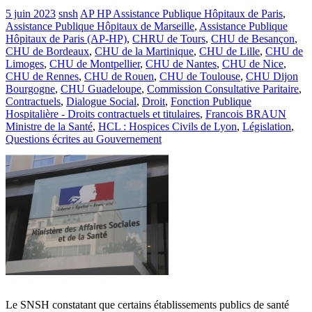
5 juin 2023
snsh
AP HP Assistance Publique Hôpitaux de Paris
,
Assistance Publique Hôpitaux de Marseille
,
Assistance Publique
Hôpitaux de Paris (AP-HP)
,
CHRU de Tours
,
CHU de Besançon
,
CHU de Bordeaux
,
CHU de la Martinique
,
CHU de Lille
,
CHU de
Limoges
,
CHU de Montpellier
,
CHU de Nantes
,
CHU de Nice
,
CHU de Rennes
,
CHU de Rouen
,
CHU de Toulouse
,
CHU Dijon
Bourgogne
,
CHU Guadeloupe
,
Commission Consultative Paritaire
,
Contractuels
,
Dialogue Social
,
Droit
,
Fonction Publique
Hospitalière - Droits contractuels et titulaires
,
Francois BRAUN
Ministre de la Santé
,
HCL : Hospices Civils de Lyon
,
Législation
,
Questions écrites au Gouvernement
Le SNSH constatant que certains établissements publics de santé