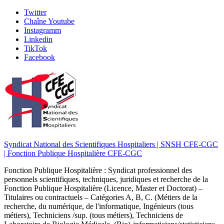
Skip
Twitter
to
Chaîne Youtube
content
Instagramm
Linkedin
TikTok
Facebook
Syndicat National des Scientifiques Hospitaliers | SNSH CFE-CGC
| Fonction Publique Hospitalière CFE-CGC
Fonction Publique Hospitalière : Syndicat professionnel des
personnels scientifiques, techniques, juridiques et recherche de la
Fonction Publique Hospitalière (Licence, Master et Doctorat) –
Titulaires ou contractuels – Catégories A, B, C. (Métiers de la
recherche, du numérique, de l'informatique, Ingénieurs (tous
métiers), Techniciens /sup. (tous métiers), Techniciens de