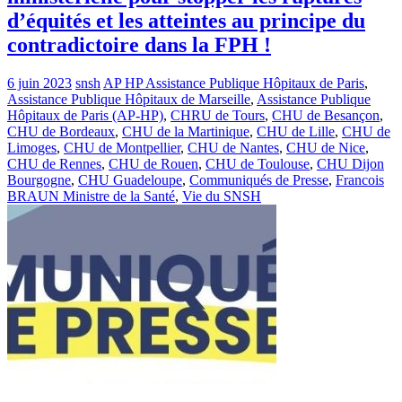
d’équités et les atteintes au principe du
contradictoire dans la FPH !
6 juin 2023
snsh
AP HP Assistance Publique Hôpitaux de Paris
,
Assistance Publique Hôpitaux de Marseille
,
Assistance Publique
Hôpitaux de Paris (AP-HP)
,
CHRU de Tours
,
CHU de Besançon
,
CHU de Bordeaux
,
CHU de la Martinique
,
CHU de Lille
,
CHU de
Limoges
,
CHU de Montpellier
,
CHU de Nantes
,
CHU de Nice
,
CHU de Rennes
,
CHU de Rouen
,
CHU de Toulouse
,
CHU Dijon
Bourgogne
,
CHU Guadeloupe
,
Communiqués de Presse
,
Francois
BRAUN Ministre de la Santé
,
Vie du SNSH