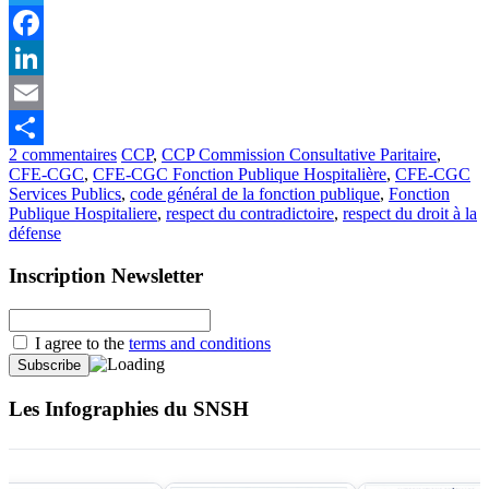
Twitter
Facebook
LinkedIn
Email
2 commentaires
CCP
,
CCP Commission Consultative Paritaire
,
Partager
CFE-CGC
,
CFE-CGC Fonction Publique Hospitalière
,
CFE-CGC
Services Publics
,
code général de la fonction publique
,
Fonction
Publique Hospitaliere
,
respect du contradictoire
,
respect du droit à la
défense
Inscription Newsletter
I agree to the
terms and conditions
Les Infographies du SNSH