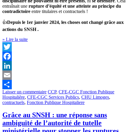
disciplinaire ne pouvaient ni être présents
, ni
se défendre
. Cela
entraînait une
rupture d’équité et une atteinte au principe du
contradictoire
entre titulaires et contractuels !
👍
Depuis le 1er janvier 2024, les choses ont changé grâce aux
actions du SNSH .
» Lire la suite
Twitter
Facebook
LinkedIn
Email
Laisser un commentaire
CCP
,
CFE-CGC Fonction Publique
Partager
Hospitalière
,
CFE-CGC Services Publics
,
CHU Limoges
,
contractuels
,
Fonction Publique Hospitaliere
Grâce au SNSH : une réponse sans
ambiguïté de l’autorité de tutelle
ministérielle pour stopper les ruptures