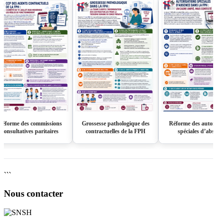
rme des commissions
Grossesse pathologique des
Réforme des autorisati
sultatives paritaires
contractuelles de la FPH
spéciales d’absence
```
Nous contacter